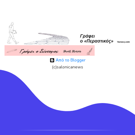
Από το Blogger
(c)salonicanews