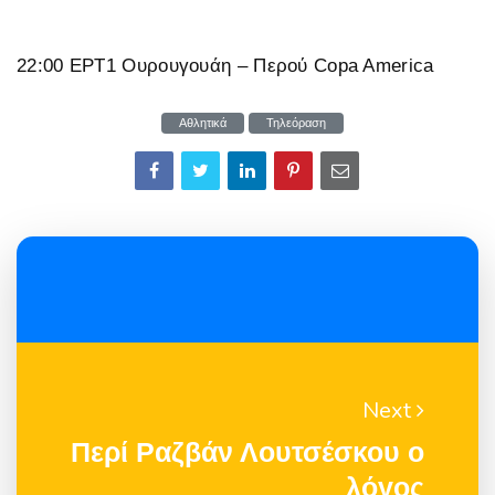
22:00 ΕΡΤ1 Ουρουγουάη – Περού Copa America
Αθλητικά
Τηλεόραση
Next
Περί Ραζβάν Λουτσέσκου ο
λόγος