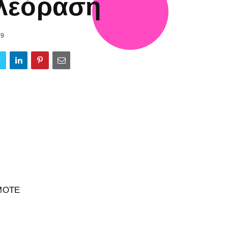
λεόραση
19
SMOTE