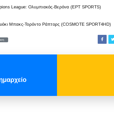
pions League: Ολυμπιακός-Βερόνα (ΕΡΤ SPORTS)
γουόκι Μπακς-Τορόντο Ράπτορς (COSMOTE SPORT4HD)
αση
ημαρχείο