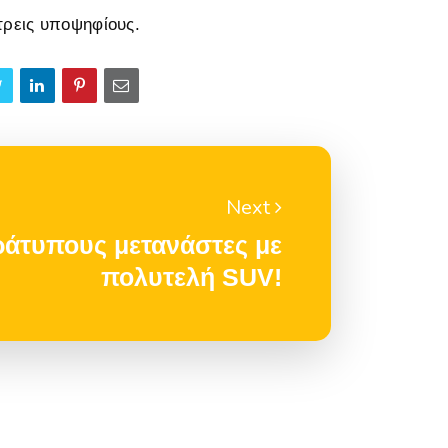
τρεις υποψηφίους.
Next
άτυπους μετανάστες με
πολυτελή SUV!