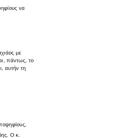
ψηφίους να
αχιάος με
αι, πάντως, το
, αυτήν τη
ποψηφίους,
ης. Ο κ.