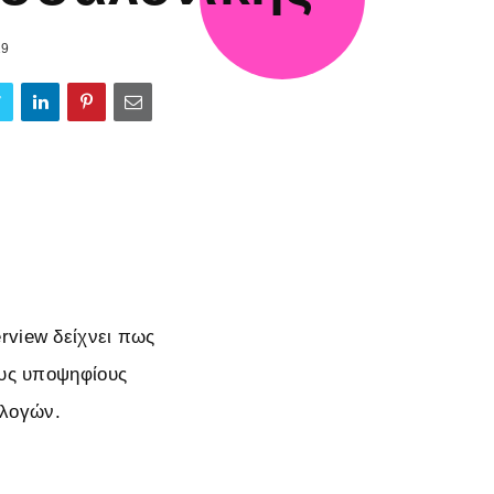
19
rview δείχνει πως
ους υποψηφίους
κλογών.