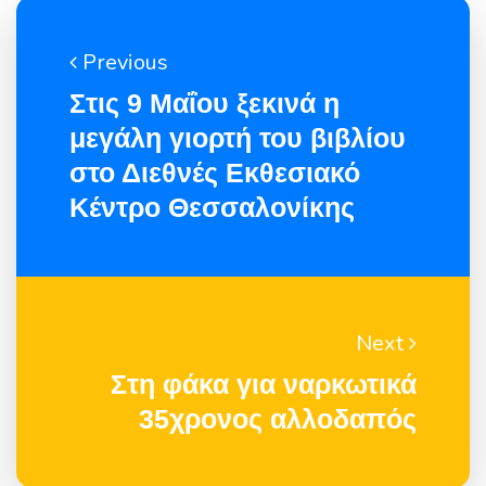
Previous
Στις 9 Μαΐου ξεκινά η
μεγάλη γιορτή του βιβλίου
στο Διεθνές Εκθεσιακό
Κέντρο Θεσσαλονίκης
Next
Στη φάκα για ναρκωτικά
35χρονος αλλοδαπός