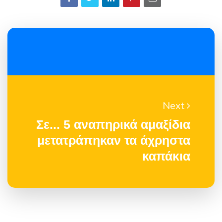
Next
Σε... 5 αναπηρικά αμαξίδια
μετατράπηκαν τα άχρηστα
καπάκια