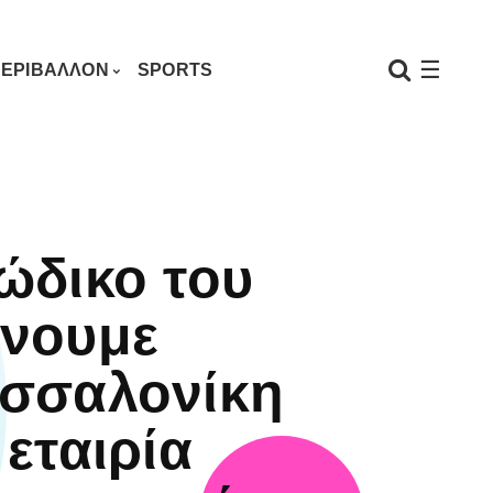
☰
ΕΡΙΒΑΛΛΟΝ
SPORTS
ώδικο του
νουμε
σσαλονίκη
 εταιρία