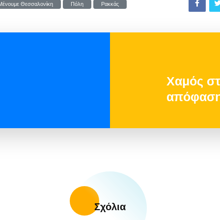
Μένουμε Θεσσαλονίκη
Πόλη
Ρακκάς
Χαμός στ
απόφαση 
Σχόλια