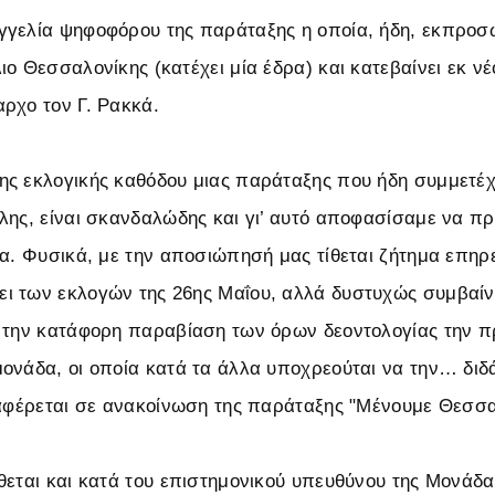
γελία ψηφοφόρου της παράταξης η οποία, ήδη, εκπροσ
ο Θεσσαλονίκης (κατέχει μία έδρα) και κατεβαίνει εκ νέ
ρχο τον Γ. Ρακκά.
ς εκλογικής καθόδου μιας παράταξης που ήδη συμμετέχε
λης, είναι σκανδαλώδης και γι’ αυτό αποφασίσαμε να 
ια. Φυσικά, με την αποσιώπησή μας τίθεται ζήτημα επη
 των εκλογών της 26ης Μαΐου, αλλά δυστυχώς συμβαίνε
 την κατάφορη παραβίαση των όρων δεοντολογίας την π
ονάδα, οι οποία κατά τα άλλα υποχρεούται να την… διδ
ναφέρεται σε ανακοίνωση της παράταξης "Μένουμε Θεσσα
θεται και κατά του επιστημονικού υπευθύνου της Μονάδα