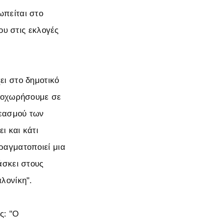
ωπείται στο
ου στις εκλογές
ι στο δημοτικό
προχωρήσουμε σε
ρεασμού των
ι και κάτι
ραγματοποιεί μια
άσκει στους
λονίκη".
ς: "Ο