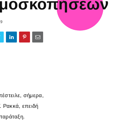
μοσκοπήσεων
19
έστειλε, σήμερα,
. Ρακκά, επειδή
 παράταξη.