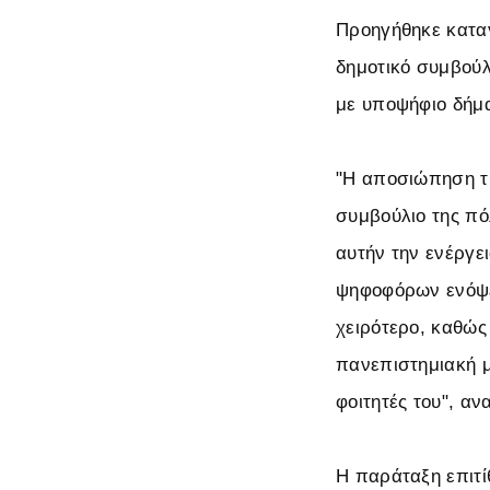
Προηγήθηκε καταγ
δημοτικό συμβούλι
με υποψήφιο δήμα
"Η αποσιώπηση τη
συμβούλιο της πό
αυτήν την ενέργε
ψηφοφόρων ενόψει
χειρότερο, καθώς
πανεπιστημιακή μ
φοιτητές του", α
Η παράταξη επιτί