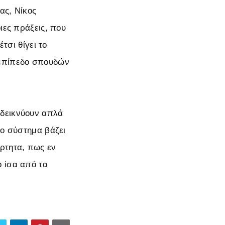
ας, Νίκος
ιες πράξεις, που
τσι θίγει το
 επίπεδο σπουδών
οδεικνύουν απλά
το σύστημα βάζει
άρτητα, πως εν
ο ίσα από τα