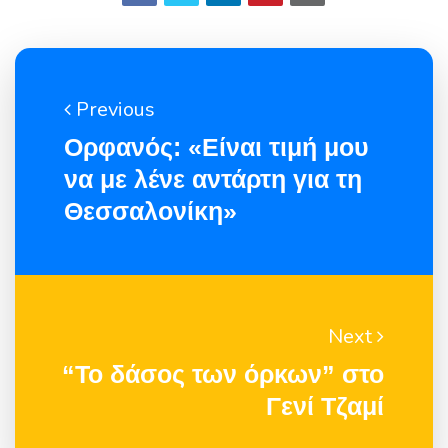
Previous
Ορφανός: «Είναι τιμή μου
να με λένε αντάρτη για τη
Θεσσαλονίκη»
Next
“Το δάσος των όρκων” στο
Γενί Τζαμί