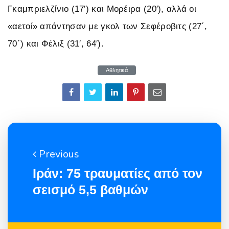
Γκαμπριελζίνιο (17′) και Μορέιρα (20′), αλλά οι
«αετοί» απάντησαν με γκολ των Σεφέροβιτς (27΄,
70΄) και Φέλιξ (31′, 64′).
Αθλητικά
Previous
Ιράν: 75 τραυματίες από τον
σεισμό 5,5 βαθμών