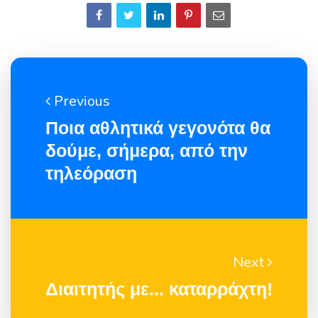
Previous
Ποια αθλητικά γεγονότα θα
δούμε, σήμερα, από την
τηλεόραση
Next
Διαιτητής με... καταρράχτη!