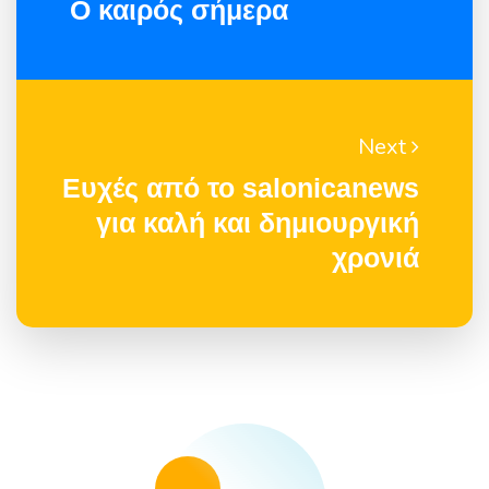
Ο καιρός σήμερα
Next
Ευχές από το salonicanews
για καλή και δημιουργική
χρονιά