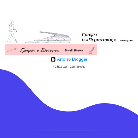
Από το Blogger
(c)salonicanews