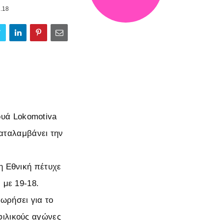
.18
υά Lokomotiva
αταλαμβάνει την
η Εθνική πέτυχε
 με 19-18.
ωρήσει για το
φιλικούς αγώνες