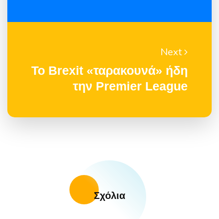
Next
Το Brexit «ταρακουνά» ήδη
την Premier League
Σχόλια