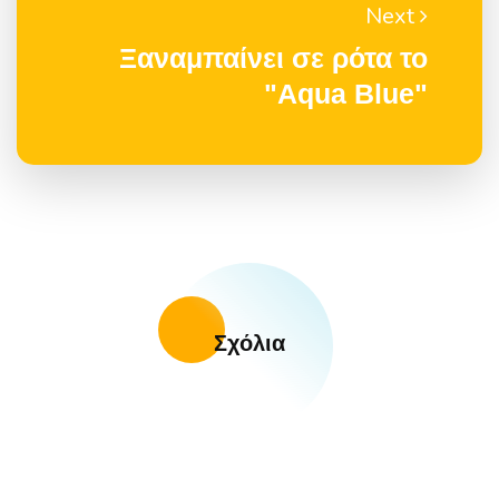
Next
Ξαναμπαίνει σε ρότα το
"Aqua Blue"
Σχόλια