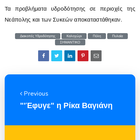
Τα προβλήματα υδροδότησης σε περιοχές της
Νεάπολης και των Συκεών αποκαταστάθηκαν
.
Διακοπές Υδροδότησης
Καλοχώρι
Πόλη
Πυλαία
ΣΗΜΑΝΤΙΚΟ
Previous
"'Έφυγε" η Ρίκα Βαγιάνη