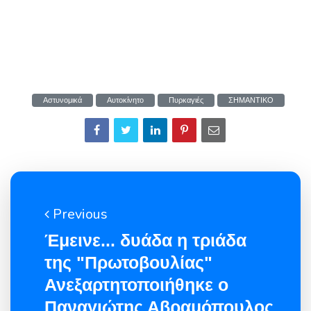
Αστυνομικά
Αυτοκίνητο
Πυρκαγιές
ΣΗΜΑΝΤΙΚΟ
Previous
Έμεινε... δυάδα η τριάδα
της "Πρωτοβουλίας"
Ανεξαρτητοποιήθηκε ο
Παναγιώτης Αβραμόπουλος