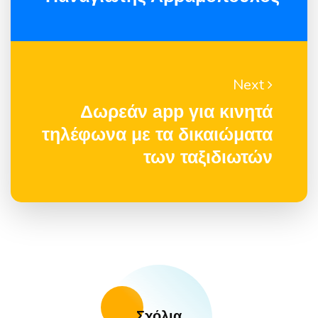
Next
Δωρεάν app για κινητά
τηλέφωνα με τα δικαιώματα
των ταξιδιωτών
Σχόλια