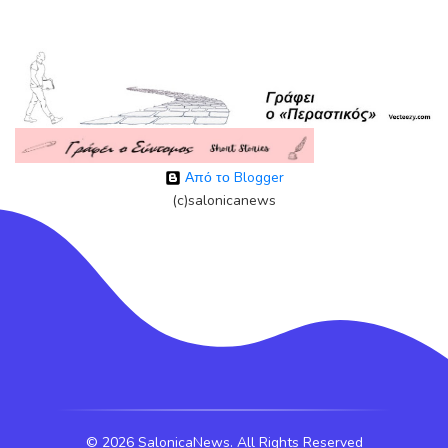
Από το Blogger
(c)salonicanews
©
2026 SalonicaNews. All Rights Reserved