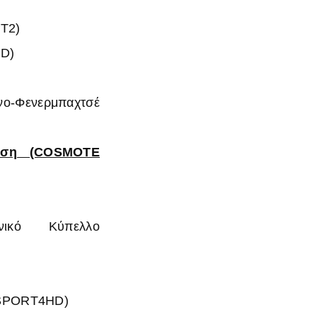
ΡΤ2)
D)
νο-Φενερμπαχτσέ
άση
(COSMOTE
ανικό Κύπελλο
SPORT4HD)