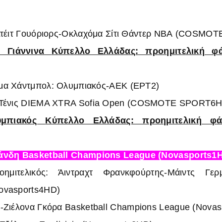
Στέιτ Γουόριορς-Οκλαχόμα Σίτι Θάντερ
NBA
(COSMOTE
Σ Γιάννινα
Κύπελλο Ελλάδας: προημιτελική 
μα Χάντμπολ: Ολυμπιακός-ΑΕΚ (ΕΡΤ2)
Τένις DIEMA XTRA Sofia Open
(COSMOTE SPORT6H
υμπιακός
Κύπελλο Ελλάδας: προημιτελική 
τάνδη
Basketball Champions League
(Novasports1
ημιτελικός: Άιντραχτ Φρανκφούρτης-Μάιντς
Γερ
ovasports4HD)
-Ζιέλονα Γκόρα
Basketball Champions League
(Novas