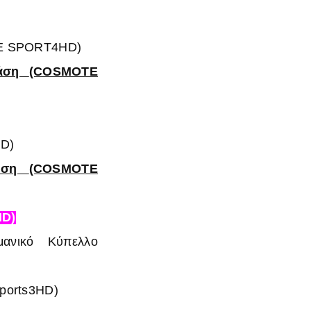
 SPORT4HD)
φάση
(COSMOTE
D)
φάση
(COSMOTE
HD)
μανικό Κύπελλο
ports3HD)