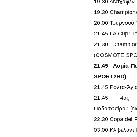
19.30 Αϊντχόφεν
19.30 Champions
20.00
Τουρνουά 
21.45 FA Cup: Τ
21.30 Champion
(COSMOTE SPO
21.45 Λαμία-
SPORT2HD)
21.45 Ρόντα-Άγι
21.45 4ος π
Ποδοσφαίρου
(N
22.30 Copa del 
03.00 Κλίβελαντ