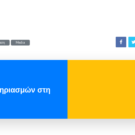
αση
Media
τηριασμών στη