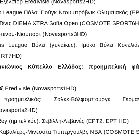
-Εξέλσιορ
Eredivisie
(Novasports2HD)
 League Πόλο: Γιούγκ Ντουμπρόβνικ-Ολυμπιακός (Ε
Τένις DIEMA XTRA Sofia Open
(COSMOTE SPORT6H
ότεναμ-Νιούπορτ (Novasports3HD)
s League Βόλεϊ (γυναίκες): Ιμόκο Βόλεϊ Κονελιά
RT7HD)
Πανιώνιος
Κύπελλο Ελλάδας: προημιτελική φ
αξ
Eredivisie
(Novasports1HD)
ροημιτελικός: Σάλκε-Βόλφσμπουργκ
Γερμ
ovasports2HD)
Rey (ημιτελικός): Σεβίλλη-Λεβανές (ΕΡΤ2, ΕΡΤ HD)
 Καβαλίερς-Μινεσότα Τίμπεργουλβς
NBA
(COSMOTE 