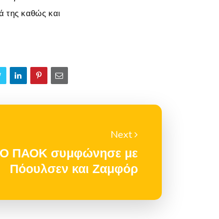
ά της καθώς και
Next
Ο ΠΑΟΚ συμφώνησε με
Πόουλσεν και Ζαμφόρ