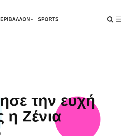
☰
ΕΡΙΒΑΛΛΟΝ
SPORTS
ησε την ευχή
ς η Ζένια
8