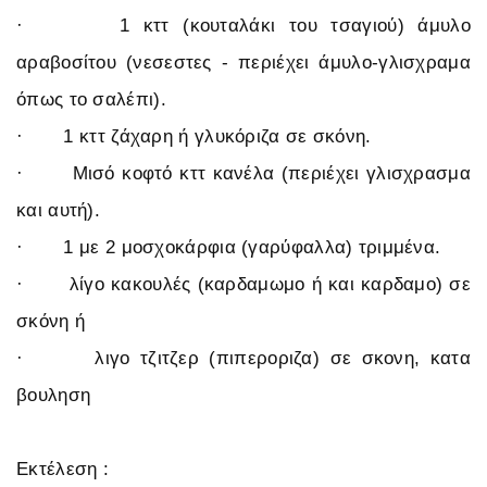
· 1 κττ (κουταλάκι του τσαγιού) άμυλο
αραβοσίτου (νεσεστες - περιέχει άμυλο-γλισχραμα
όπως το σαλέπι).
· 1 κττ ζάχαρη ή γλυκόριζα σε σκόνη.
· Μισό κοφτό κττ κανέλα (περιέχει γλισχρασμα
και αυτή).
· 1 με 2 μοσχοκάρφια (γαρύφαλλα) τριμμένα.
· λίγο κακουλές (καρδαμωμο ή και καρδαμο) σε
σκόνη ή
· λιγο τζιτζερ (πιπεροριζα) σε σκονη, κατα
βουληση
Εκτέλεση :