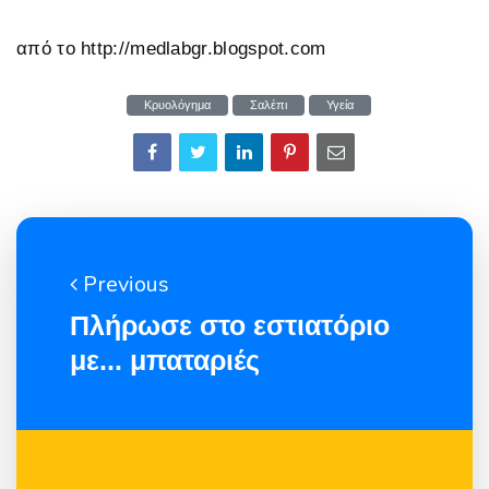
από το http://medlabgr.blogspot.com
Κρυολόγημα
Σαλέπι
Υγεία
Previous
Πλήρωσε στο εστιατόριο
με... μπαταριές