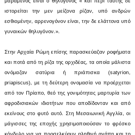
μαραμένος είναι ο θηλυγόνος « και περί ταύτης δε
ιστορείται την μεν μείζονα ρίζαν, υπό ανδρών
εσθιομένην, αρρενογόνον είναι, την δε ελάττονα υπό
γυναικών θηλυγόνον.».
Στην Αρχαία Ρώμη επίσης παρασκεύαζαν ροφήματα
και ποτά από τη ρίζα της ορχιδέας, τα οποία μάλιστα
ονόμαζαν σατύρια ή πριάπισκα (satyrion,
priapiscus), με τη δεύτερη ονομασία να προέρχεται
από τον Πρίαπο, θεό της γονιμότητας μαρτυρία των
αφροδισιακών ιδιοτήτων που αποδίδονταν και από
εκείνους στο φυτό αυτό. Στη Μεσαιωνική Αγγλία, οι
μάγισσες της εποχής χρησιμοποιούσαν το φρέσκο
κόνδυλο για να προσελκύουν αληθινή αγάπη και το