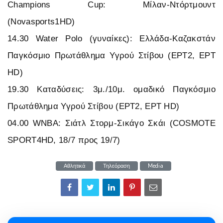
Champions Cup: Μίλαν-Ντόρτμουντ
(Novasports1HD)
14.30 Water Polo (γυναίκες): Ελλάδα-Καζακστάν
Παγκόσμιο Πρωτάθλημα Υγρού Στίβου (ΕΡΤ2, ΕΡΤ
HD)
19.30 Καταδύσεις: 3μ./10μ. ομαδικό Παγκόσμιο
Πρωτάθλημα Υγρού Στίβου (ΕΡΤ2, ΕΡΤ HD)
04.00 WNBA: Σιάτλ Στορμ-Σικάγο Σκάι (COSMOTE
SPORT4HD, 18/7 προς 19/7)
Αθλητικά
Τηλεόραση
Media