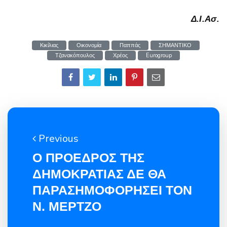
Δ.Ι.Ασ.
Κικίλιας
Οικονομία
Παππάς
ΣΗΜΑΝΤΙΚΟ
Τζανακόπουλος
Χρέος
Eurogroup
Previous
Ο ΠΡΟΕΔΡΟΣ ΤΗΣ
ΔΗΜΟΚΡΑΤΙΑΣ ΔΕ ΘΑ
ΠΑΡΑΣΗΜΟΦΟΡΗΣΕΙ ΤΟΝ
Ν. ΜΕΡΤΖΟ