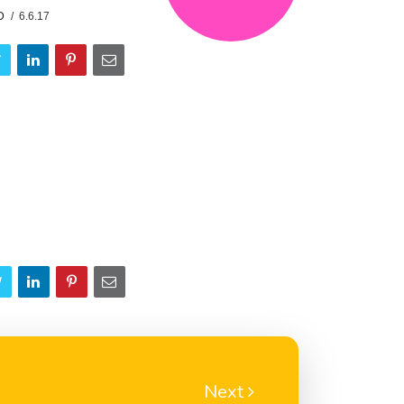
D
6.6.17
Next