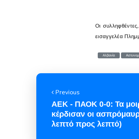
Οι συλληφθέντες,
εισαγγελέα Πλημ
Αλβανία
Αστυνομ
Previous
ΑΕΚ - ΠΑΟΚ 0-0: Τα μο
κέρδισαν οι ασπρόμαυρο
λεπτό προς λεπτό)