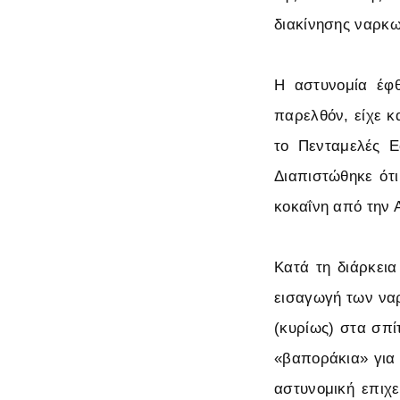
διακίνησης ναρκωτ
Η αστυνομία έφθ
παρελθόν, είχε κ
το Πενταμελές Ε
Διαπιστώθηκε ότ
κοκαΐνη από την 
Κατά τη διάρκεια
εισαγωγή των ναρ
(κυρίως) στα σπί
«βαποράκια» για 
αστυνομική επιχε