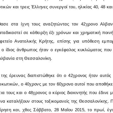
ικών και τρεις Έλληνες συνεργοί του, ηλικίας 40, 48 κα
ασε στα ίχνη τους αναζητώντας τον 42χρονο Αλβαν
αταδικαστεί σε κάθειρξη έξι χρόνων και χρηματική ποιν
φετείο Ανατολικής Κρήτης, επίσης για υπόθεση εμπο
ι ο ίδιος άνθρωπος ήταν ο εγκέφαλος κυκλώματος που 
Αλβανία στη Θεσσαλονίκη.
 της έρευνας διαπιστώθηκε ότι ο 42χρονος ήταν αυτός
κωτικών, ο 40χρονς με τον 60χρονο αυτοί που αποθήκ
τια τους και ο 48χρονος ο κύριος διακινητής που έδινε 
να καταλήξουν στους τοξικομανείς της Θεσσαλονίκης.
ίρηση και, χθες Σάββατο, 28 Μαΐου 2015, το πρωί, έγ