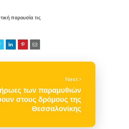
τική παρουσία τις
Next
 ήρωες των παραμυθιών
ύουν στους δρόμους της
Θεσσαλονίκης