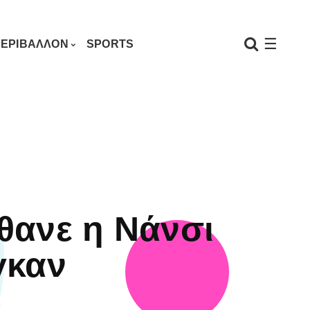
☰
ΕΡΙΒΑΛΛΟΝ
SPORTS
θανε η Νάνσι
γκαν
6