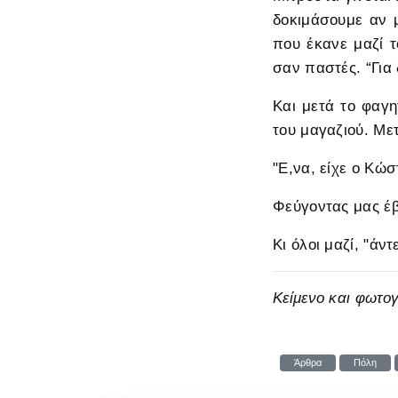
δοκιμάσουμε αν 
που έκανε μαζί τ
σαν παστές. “Για δ
Και μετά το φαγη
του μαγαζιού. Με
"Ε,να, είχε ο Κώ
Φεύγοντας μας έβ
Κι όλοι μαζί, "άν
Κείμενο και φωτο
Άρθρα
Πόλη