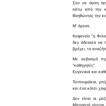
Σαν σε όαση ησ
κάτω από την κλ
Βοηθώντας την κα
Μ’ άρεσε.
Καφενείο "η Φιλο
δεν άδειασα να 
βρέχει, το αναζή
Με σεβασμό πρω
"καθηγητές".
Ευγενικοί και κα
Τσιπουράκια, μπ
και ένα κότσι χοιρ
Δεν είναι οι με
Μπροστά γίνεται 