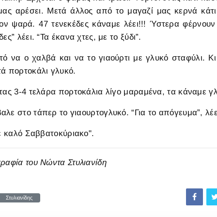
μας αρέσει. Μετά άλλος από το μαγαζί μας κερνά κάτι
ον ψαρά. 47 τενεκέδες κάναμε λέει!!! Ύστερα φέρνουν
ες” λέει. “Τα έκανα χτες, με το ξύδι”.
τό να ο χαλβά και να το γιαούρτι με γλυκό σταφύλι. 
τά πορτοκάλι γλυκό.
στας 3-4 τελάρα πορτοκάλια λίγο μαραμένα, τα κάναμε γλ
αλε στο τάπερ το γιαουρτογλυκό. “Για το απόγευμα”, λέε
τε καλό Σαββατοκύριακο".
γραφία του Νώντα Στυλιανίδη
Στυλιανίδης