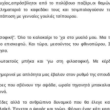
υχίας,απρόσβλητοι από το πολύβουο παζάρι,οι θαμώ
ηματαριά το καφεδάκι τους και τσιμπολογούσαν τα
τάποση με γενναίες γουλιές τσίπουρου.
σοφική". Όλο το καλοκαίρι το ’χα στο μυαλό μου. Μια τ
το επισκεφτώ. Και τώρα, μεσούντος του φθινοπώρου, 
τησα.
τοετούς μπήκα και ‘γω στη φιλοσοφική. Με κέρ
θημερινοί με απλότητα μας έβαλαν στον ρυθμό της σπουδ
ίρες που σβένουν την αψάδα, ωραία τηγανητά μπακαλια
ινό.
ζέδες αλλά το ανθρώπινο δυναμικό που θα έλεγε κα
λαϊκή. Έρχεται ο ψαράς και τρώει. Φέρνει ένας κάτι κασέ