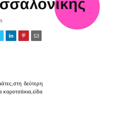
σσαλονίκης
15
μάτες,στη δεύτερη
α καροτσάκια,είδα