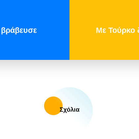
 βράβευσε
Με Τούρκο 
Σχόλια