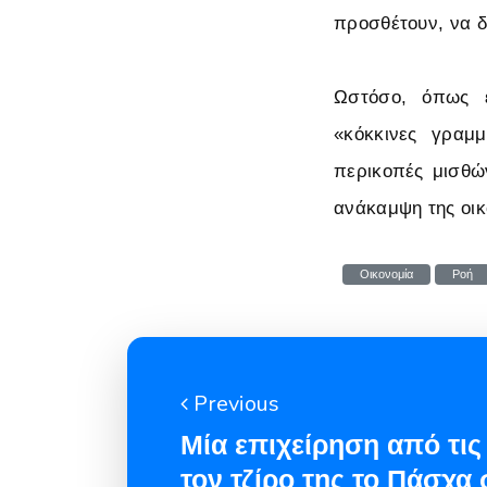
προσθέτουν, να δ
Ωστόσο, όπως επ
«κόκκινες γραμ
περικοπές μισθών
ανάκαμψη της οικ
Οικονομία
Ροή
Previous
Μία επιχείρηση από τις
τον τζίρο της το Πάσχα 