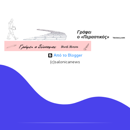
Από το Blogger
(c)salonicanews