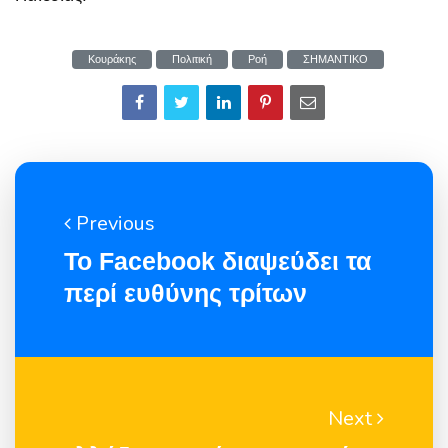
Κουράκης
Πολιτική
Ροή
ΣΗΜΑΝΤΙΚΟ
Previous
Το Facebook διαψεύδει τα
περί ευθύνης τρίτων
Next