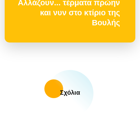
Αλλάζουν... τέρματα πρώην
και νυν στο κτίριο της
Βουλής
Σχόλια