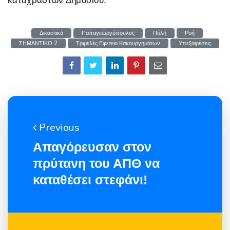
καταχραστών Δημοσίου.
Δικαστικά
Παπαγεωργόπουλος
Πόλη
Ροή
ΣΗΜΑΝΤΙΚΟ 2
Τριμελές Εφετείο Κακουργημάτων
Υπεξαιρέσεις
Previous
Απαγόρευσαν στον
πρύτανη του ΑΠΘ να
καταθέσει στεφάνι!